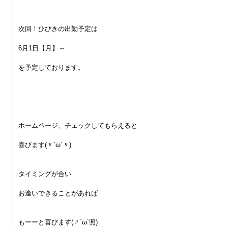
次回！ひびきの出勤予定は
6月1日【月】～
を予定しております。
ホームページ、チェックしてもらえると
喜びます(〃´ω`〃)
タイミングが合い
お逢いできることがあれば
もーーと喜びます(〃´ω`照)