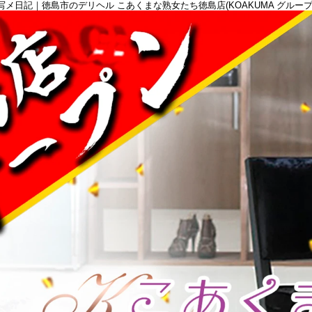
写メ日記｜徳島市のデリヘル こあくまな熟女たち徳島店(KOAKUMA グループ