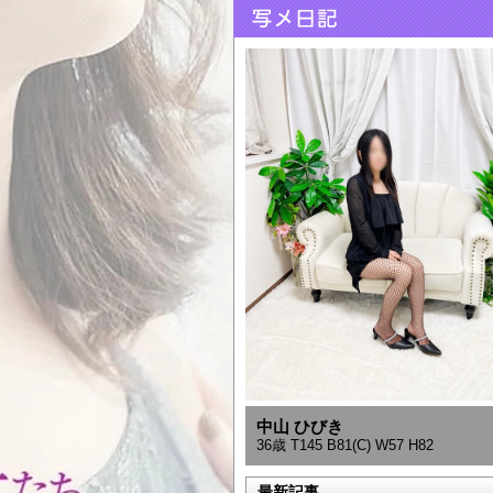
中山 ひびき
36歳 T145 B81(C) W57 H82
最新記事