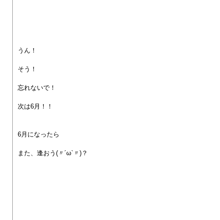
うん！
そう！
忘れないで！
次は6月！！
6月になったら
また、逢おう(〃´ω`〃)？