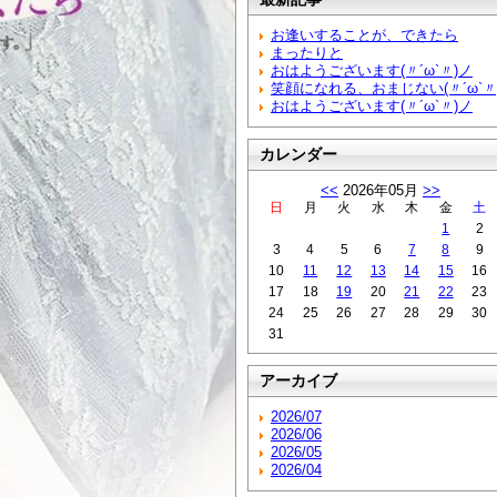
お逢いすることが、できたら
まったりと
おはようございます(〃´ω`〃)ノ
笑顔になれる、おまじない(〃´ω`〃
おはようございます(〃´ω`〃)ノ
カレンダー
<<
2026年05月
>>
日
月
火
水
木
金
土
1
2
3
4
5
6
7
8
9
10
11
12
13
14
15
16
17
18
19
20
21
22
23
24
25
26
27
28
29
30
31
アーカイブ
2026/07
2026/06
2026/05
2026/04